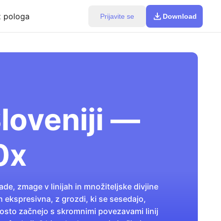
z pologa
Prijavite se
Download
Sloveniji —
0x
de, zmage v linijah in množiteljske divjine
n ekspresivna, z grozdi, ki se sesedajo,
ogosto začnejo s skromnimi povezavami linij