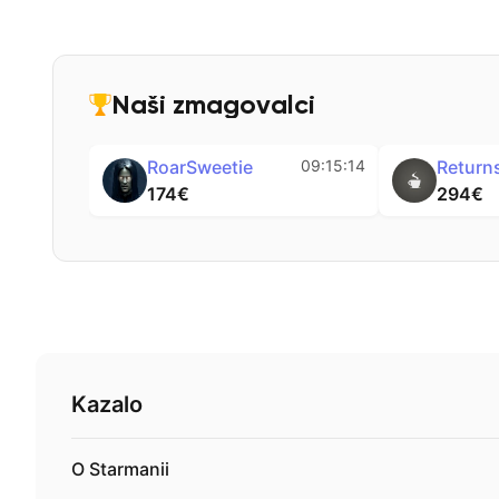
Naši zmagovalci
RoarSw
Bernmen
09:15:21
174€
300€
Kazalo
O Starmanii