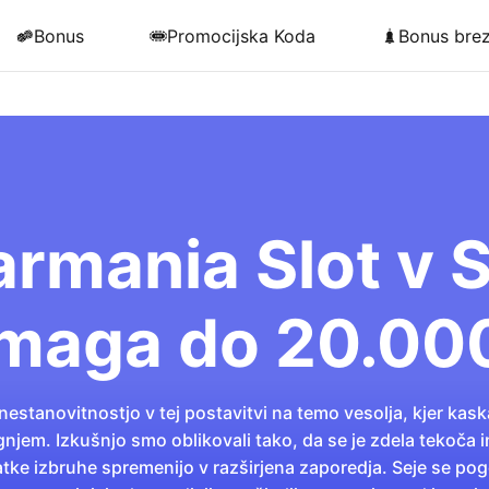
Bonus
Promocijska Koda
Bonus bre
armania Slot v 
maga do 20.00
nestanovitnostjo v tej postavitvi na temo vesolja, kjer kaska
ognjem. Izkušnjo smo oblikovali tako, da se je zdela tekoča i
kratke izbruhe spremenijo v razširjena zaporedja. Seje se p