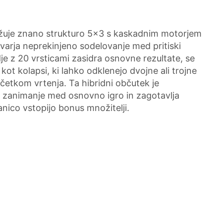
užuje znano strukturo 5x3 s kaskadnim motorjem
varja neprekinjeno sodelovanje med pritiski
 z 20 vrsticami zasidra osnovne rezultate, se
ot kolapsi, ki lahko odklenejo dvojne ali trojne
etkom vrtenja. Ta hibridni občutek je
o zanimanje med osnovno igro in zagotavlja
ico vstopijo bonus množitelji.