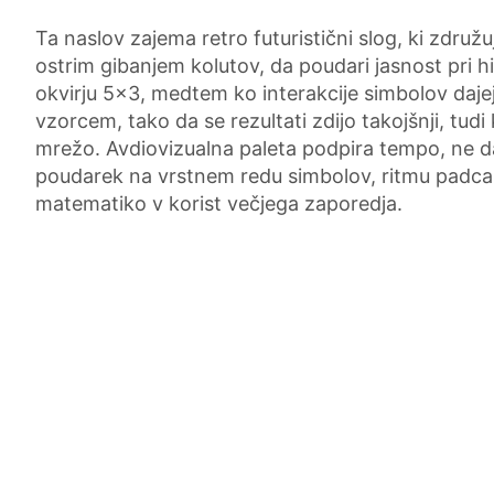
Ta naslov zajema retro futuristični slog, ki zdru
ostrim gibanjem kolutov, da poudari jasnost pri h
okvirju 5x3, medtem ko interakcije simbolov daje
vzorcem, tako da se rezultati zdijo takojšnji, tud
mrežo. Avdiovizualna paleta podpira tempo, ne d
poudarek na vrstnem redu simbolov, ritmu padca in
matematiko v korist večjega zaporedja.