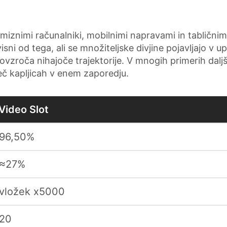
 namiznimi računalniki, mobilnimi napravami in tablični
isni od tega, ali se množiteljske divjine pojavljajo v
ovzroča nihajoče trajektorije. V mnogih primerih daljš
 več kapljicah v enem zaporedju.
Video Slot
96,50%
≈27%
vložek x5000
20