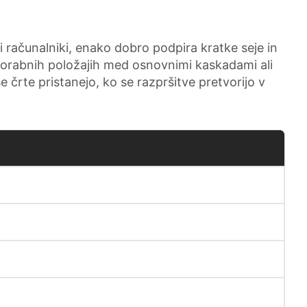
mi računalniki, enako dobro podpira kratke seje in
 uporabnih položajih med osnovnimi kaskadami ali
e črte pristanejo, ko se razpršitve pretvorijo v