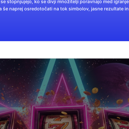
a se stopnjujejo, ko se divji množitelji poravnajo med igranje
še naprej osredotočati na tok simbolov, jasne rezultate i