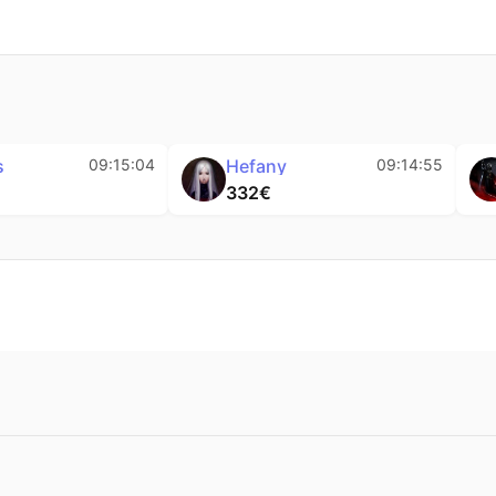
eetie
09:15:14
Returns
09:15:04
294€