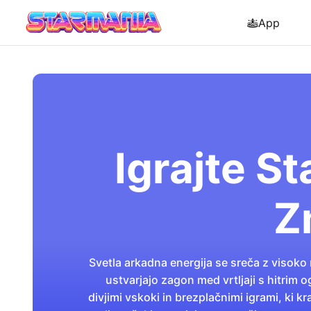
App
Igrajte St
Z
Svetla arkadna energija se sreča z visoko 
ustvarjajo zagon med vrtljaji s hitrim 
divjimi vskoki in brezplačnimi igrami, ki 