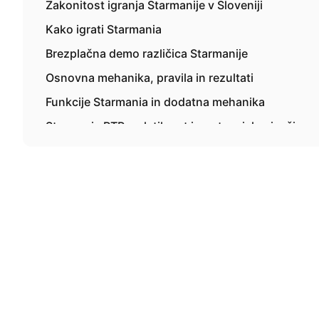
Zakonitost igranja Starmanije v Sloveniji
Kako igrati Starmania
Brezplačna demo različica Starmanije
Osnovna mehanika, pravila in rezultati
Funkcije Starmania in dodatna mehanika
Starmania RTP, volatilnost in potencial največjega
Kako se odgovorno približati Starmanii
Igranje Starmania Online Za Real Money v Sloveniji
Depoziti, Plačila & Odgovorna igra v Sloveniji
Mobilna različica Starmanije