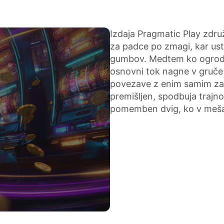
Izdaja Pragmatic Play zdr
za padce po zmagi, kar ust
gumbov. Medtem ko ogrodje
osnovni tok nagne v gruče k
povezave z enim samim zač
premišljen, spodbuja trajn
pomemben dvig, ko v mešan