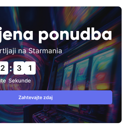
ena ponudba
rtljaji na Starmania
:
2
3
0
ute
Sekunde
Zahtevajte zdaj