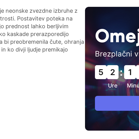
žuje neonske zvezdne izbruhe z
itrosti. Postavitev poteka na
jo prednost lahko berljivim
Omej
i ko kaskade prerazporedijo
a bi preobremenila čute, ohranja
 ko divji ljudje premikajo
Brezplačni v
:
5
2
1
Ure
Min