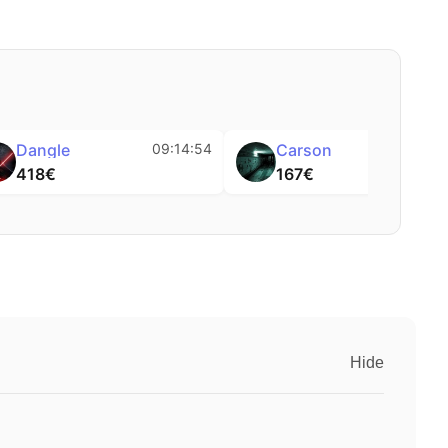
Hefany
09:14:55
Dangle
09:1
332€
418€
Hide