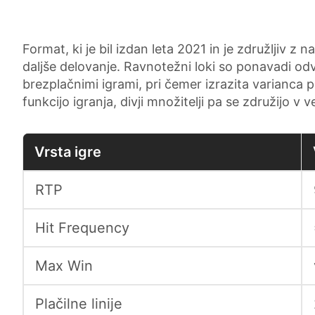
Format, ki je bil izdan leta 2021 in je združljiv z
daljše delovanje. Ravnotežni loki so ponavadi odv
brezplačnimi igrami, pri čemer izrazita varianca p
funkcijo igranja, divji množitelji pa se združijo v
Vrsta igre
RTP
Hit Frequency
Max Win
Plačilne linije